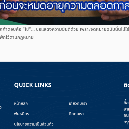
ากคำตอบคือ “ใช่”… ขอแสดงความยินดีด้วย เพราะจดหมายฉบับนั้นไม่ใช
่ถูกพักไว้ตามกฎหมาย
QUICK LINKS
ติ
ที่อ
หน้าหลัก
เกี่ยวกับเรา
ง
อาค
พันธมิตร
ติดต่อเรา
ถน
กร
นโยบายความเป็นส่วนตัว