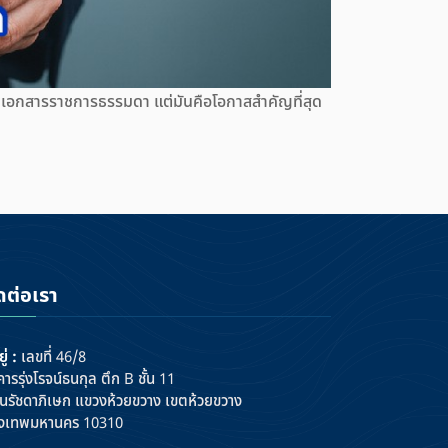
่เอกสารราชการธรรมดา แต่มันคือโอกาสสำคัญที่สุด
ดต่อเรา
ยู่ :
เลขที่ 46/8
ารรุ่งโรจน์ธนกุล ตึก B ชั้น 11
นรัชดาภิเษก แขวงห้วยขวาง เขตห้วยขวาง
ุงเทพมหานคร 10310