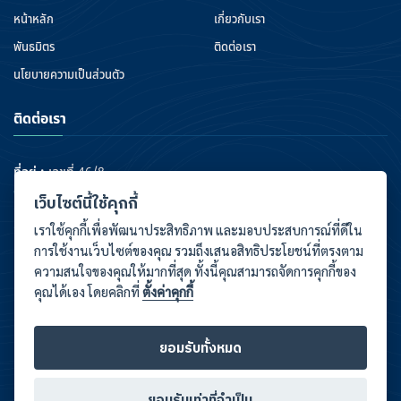
หน้าหลัก
เกี่ยวกับเรา
พันธมิตร
ติดต่อเรา
นโยบายความเป็นส่วนตัว
ติดต่อเรา
ที่อยู่ :
เลขที่ 46/8
อาคารรุ่งโรจน์ธนกุล ตึก B ชั้น 11
เว็บไซต์นี้ใช้คุกกี้
ถนนรัชดาภิเษก แขวงห้วยขวาง เขตห้วยขวาง
กรุงเทพมหานคร 10310
เราใช้คุกกี้เพื่อพัฒนาประสิทธิภาพ และมอบประสบการณ์ที่ดีใน
การใช้งานเว็บไซต์ของคุณ รวมถึงเสนอสิทธิประโยชน์ที่ตรงตาม
Line ID :
@SrikrungLife
ความสนใจของคุณให้มากที่สุด ทั้งนี้คุณสามารถจัดการคุกกี้ของ
Facebook :
@SKLifeBroker
คุณได้เอง โดยคลิกที่
ตั้งค่าคุกกี้
E-Mail :
Lifesupport@srikrunglifebroker.co.th
Phone :
02-867-3857
ยอมรับทั้งหมด
ยอมรับเท่าที่จำเป็น